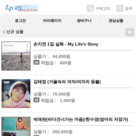
카테고리
검색
로그인
마이페이지
장바구니
관심상품
신규 상품
손지연 1집 실화 - My Life's Story
상품가 :
44,000원
적립금 :
800원
김태정 (거울속의 여자/여자의 등불)
상품가 :
70,000원
적립금 :
1,400원
박재란(바다건너가는 마음)/한수경(엄마의 자장가)
상품가 :
200,000원