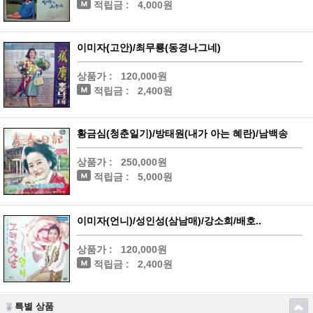
적립금 :
4,000원
이미자(고안)/최무룡(동경나그네)
상품가 :
120,000원
적립금 :
2,400원
황금심(청춘일기)/방태원(내가 아는 혜란)/남백송
상품가 :
250,000원
적립금 :
5,000원
이미자(언니)/성인성(삼남매)/강소희/배호..
상품가 :
120,000원
적립금 :
2,400원
특별 상품