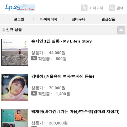
카테고리
검색
로그인
마이페이지
장바구니
관심상품
신규 상품
손지연 1집 실화 - My Life's Story
상품가 :
44,000원
적립금 :
800원
김태정 (거울속의 여자/여자의 등불)
상품가 :
70,000원
적립금 :
1,400원
박재란(바다건너가는 마음)/한수경(엄마의 자장가)
상품가 :
200,000원