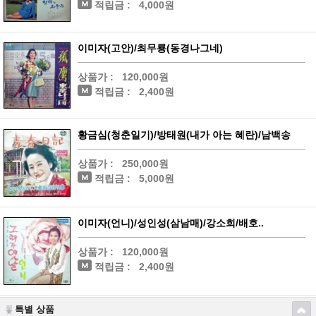
적립금 :
4,000원
이미자(고안)/최무룡(동경나그네)
상품가 :
120,000원
적립금 :
2,400원
황금심(청춘일기)/방태원(내가 아는 혜란)/남백송
상품가 :
250,000원
적립금 :
5,000원
이미자(언니)/성인성(삼남매)/강소희/배호..
상품가 :
120,000원
적립금 :
2,400원
특별 상품