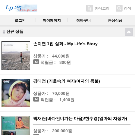
카테고리
검색
로그인
마이페이지
장바구니
관심상품
신규 상품
손지연 1집 실화 - My Life's Story
상품가 :
44,000원
적립금 :
800원
김태정 (거울속의 여자/여자의 등불)
상품가 :
70,000원
적립금 :
1,400원
박재란(바다건너가는 마음)/한수경(엄마의 자장가)
상품가 :
200,000원