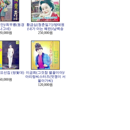
안)/최무룡(동경
황금심(청춘일기)/방태원
나그네)
(내가 아는 혜란)/남백송
20,000원
250,000원
요선집 (쌍돛대)
이금희(그것참 별꼴이야)/
아리랑씨스터즈(멋쟁이 서
50,000원
울아가씨)
120,000원