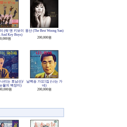
이 (락 앤 키보이
웅산 (The Best Woong San)
 And Key Boys)
200,000원
0,000원
나리는 호남선)/
남백송 가요1집 (나는 가
눈물의 백장미)
네)
00,000원
200,000원