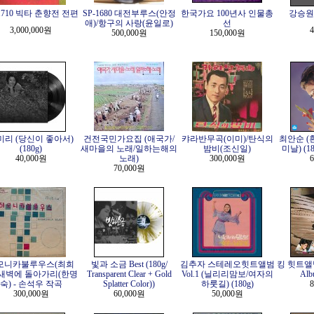
-1710 빅타 춘향전 전편
SP-1680 대전부루스(안정
한국가요 100년사 인물총
강승원 -
애)/항구의 사랑(윤일로)
선
3,000,000원
4
500,000원
150,000원
미리 (당신이 좋아서)
건전국민가요집 (애국가/
캬라반무곡(이미)/탄식의
최안순 (
(180g)
새마을의 노래/일하는해의
밤비(조신일)
미날) (180
40,000원
노래)
300,000원
6
70,000원
모니카불루우스(최희
빛과 소금 Best (180g/
김추자 스테레오힛트앨범
킹 힛트앨범 
/새벽에 돌아가리(한명
Transparent Clear + Gold
Vol.1 (닐리리맘보/여자의
Alb
숙) - 손석우 작곡
Splatter Color))
하룻길) (180g)
8
300,000원
60,000원
50,000원