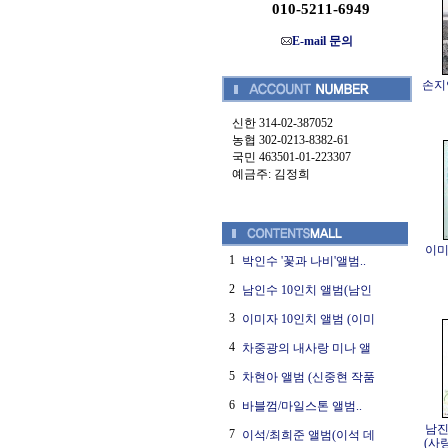
010-5211-6949
E-mail 문의
손지연
신한 314-02-387052
농협 302-0213-8382-61
국민 463501-01-223307
예금주: 김정희
이미
1
박인수 '꽃과 나비'앨범..
2
남인수 10인치 앨범(남인
3
이미자 10인치 앨범 (이미
4
차중광의 내사랑 미나 앨
5
차현아 앨범 (신중현 작품
6
바블껌/마일스톤 앨범..
남진
7
이석/최희준 앨범(이석 데
(사