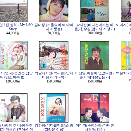
 1집 실화 - My Life's
김태정 (거울속의 여자/여
박재란(바다건너가는 마
이미자(고
Story
자의 등불)
음)/한수경(엄마의 자장가)
44,000원
70,000원
200,000원
1
자(언니)/성인성(삼남
박달재사연(박재란)/남자
이상열(이별이 없었다면)/
백설희 가
매)/강소희/배호..
미용사(리나박)
손지아(왜못잊는가)
1
120,000원
150,000원
150,000원
(사랑의 추억)/봉은주
김하정(기다릴께요)/최범
이미자(순정산하)/가버린
랑과 미움)/나훈아/이미
(그리운 이름)
사람(남강수)