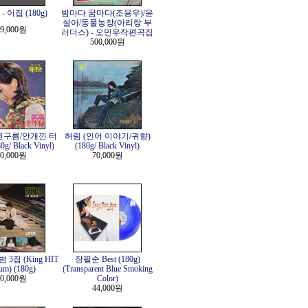
 이집 (180g)
밤마다 꿈마다(조용우)/윤
설아/동물농장(아리랑 부
9,000원
러더스) - 오민우작편곡집
500,000원
흰구름/안개낀 터
허림 (인어 이야기/귀향)
g/ Black Vinyl)
(180g/ Black Vinyl)
0,000원
70,000원
3집 (King HIT
장필순 Best (180g)
um) (180g)
(Transparent Blue Smoking
0,000원
Color)
44,000원