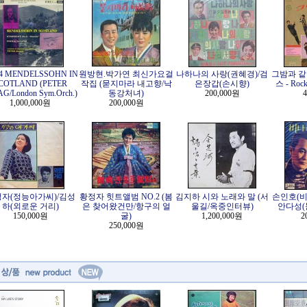
24 MENDELSSOHN IN
원방현.박가연 최신가요걸
나하나의 사랑(권혜경)/검
그밤과 같
COTLAND (PETER
작집 (묻지마라 내고향/낙
은장갑(손시향)
스 - Rock
G/London Sym.Orch.)
동강처녀)
200,000원
4
1,000,000원
200,000원
자(정능아가씨)/김성
황정자 힛트앨범 NO.2 (봄
김지하 시와 노래와 말 (서
손인호(비
하(외로운 거리)
은 찾어왔건만/항구의 얼
울길/옥중인터뷰)
안다성(
150,000원
굴)
1,200,000원
2
250,000원