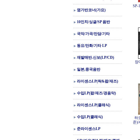
SP
염가반코너(가요)
10인치/싱글/SP 음반
국악/가곡/만담/기타
동요/만화/기타 LP
재발매반.신보(LP/CD)
장
일본,중국음반
라이센스LP(락&팝/재즈)
수입LP(팝/재즈/경음악)
라이센스LP(클래식)
수입LP(클래식)
하
준)
준라이센스LP