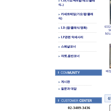
CD(가요/락&팝/재즈/클래
식..)
카세트테잎(가요/팝/클래
식)
633
LD (팝/클래식/영화)
S
MAA
LP관련 악세사리
스페샬코너
쟈켓,음반코너
배정
게시판
질문과 대답
02-3409-3436