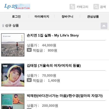
카테고리
검색
로그인
마이페이지
장바구니
관심상품
신규 상품
손지연 1집 실화 - My Life's Story
상품가 :
44,000원
적립금 :
800원
김태정 (거울속의 여자/여자의 등불)
상품가 :
70,000원
적립금 :
1,400원
박재란(바다건너가는 마음)/한수경(엄마의 자장가)
상품가 :
200,000원