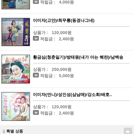
적립금 :
4,000원
이미자(고안)/최무룡(동경나그네)
상품가 :
120,000원
적립금 :
2,400원
황금심(청춘일기)/방태원(내가 아는 혜란)/남백송
상품가 :
250,000원
적립금 :
5,000원
이미자(언니)/성인성(삼남매)/강소희/배호..
상품가 :
120,000원
적립금 :
2,400원
특별 상품