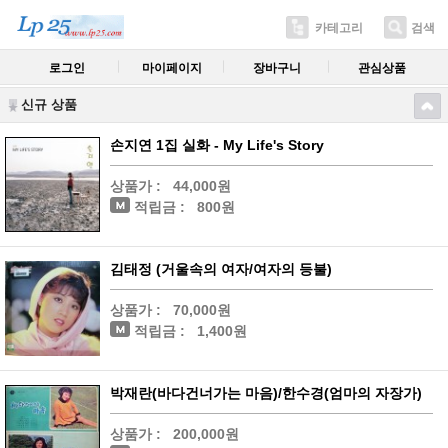
카테고리
검색
로그인
마이페이지
장바구니
관심상품
신규 상품
손지연 1집 실화 - My Life's Story
상품가 :
44,000원
적립금 :
800원
김태정 (거울속의 여자/여자의 등불)
상품가 :
70,000원
적립금 :
1,400원
박재란(바다건너가는 마음)/한수경(엄마의 자장가)
상품가 :
200,000원