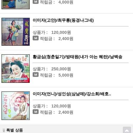
적립금 :
4,000원
이미자(고안)/최무룡(동경나그네)
상품가 :
120,000원
적립금 :
2,400원
황금심(청춘일기)/방태원(내가 아는 혜란)/남백송
상품가 :
250,000원
적립금 :
5,000원
이미자(언니)/성인성(삼남매)/강소희/배호..
상품가 :
120,000원
적립금 :
2,400원
특별 상품