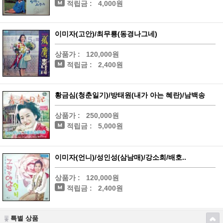
적립금 :
4,000원
이미자(고안)/최무룡(동경나그네)
상품가 :
120,000원
적립금 :
2,400원
황금심(청춘일기)/방태원(내가 아는 혜란)/남백송
상품가 :
250,000원
적립금 :
5,000원
이미자(언니)/성인성(삼남매)/강소희/배호..
상품가 :
120,000원
적립금 :
2,400원
특별 상품