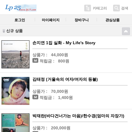
카테고리
검색
로그인
마이페이지
장바구니
관심상품
신규 상품
손지연 1집 실화 - My Life's Story
상품가 :
44,000원
적립금 :
800원
김태정 (거울속의 여자/여자의 등불)
상품가 :
70,000원
적립금 :
1,400원
박재란(바다건너가는 마음)/한수경(엄마의 자장가)
상품가 :
200,000원