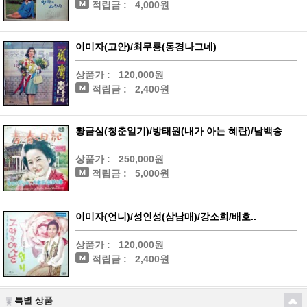
적립금 :
4,000원
이미자(고안)/최무룡(동경나그네)
상품가 :
120,000원
적립금 :
2,400원
황금심(청춘일기)/방태원(내가 아는 혜란)/남백송
상품가 :
250,000원
적립금 :
5,000원
이미자(언니)/성인성(삼남매)/강소희/배호..
상품가 :
120,000원
적립금 :
2,400원
특별 상품