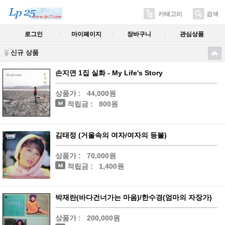
카테고리
검색
로그인
마이페이지
장바구니
관심상품
신규 상품
손지연 1집 실화 - My Life's Story
상품가 :
44,000원
적립금 :
800원
김태정 (거울속의 여자/여자의 등불)
상품가 :
70,000원
적립금 :
1,400원
박재란(바다건너가는 마음)/한수경(엄마의 자장가)
상품가 :
200,000원