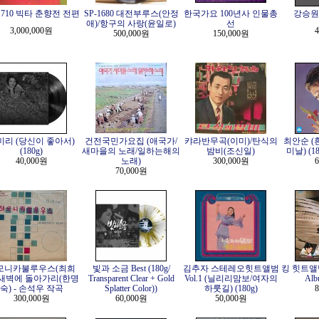
-1710 빅타 춘향전 전편
SP-1680 대전부루스(안정
한국가요 100년사 인물총
강승원 -
애)/항구의 사랑(윤일로)
선
3,000,000원
4
500,000원
150,000원
미리 (당신이 좋아서)
건전국민가요집 (애국가/
캬라반무곡(이미)/탄식의
최안순 (
(180g)
새마을의 노래/일하는해의
밤비(조신일)
미날) (180
40,000원
노래)
300,000원
6
70,000원
모니카불루우스(최희
빛과 소금 Best (180g/
김추자 스테레오힛트앨범
킹 힛트앨범 
/새벽에 돌아가리(한명
Transparent Clear + Gold
Vol.1 (닐리리맘보/여자의
Alb
숙) - 손석우 작곡
Splatter Color))
하룻길) (180g)
8
300,000원
60,000원
50,000원