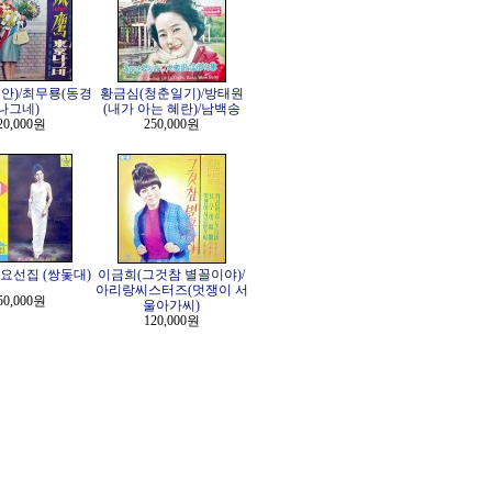
안)/최무룡(동경
황금심(청춘일기)/방태원
나그네)
(내가 아는 혜란)/남백송
20,000원
250,000원
요선집 (쌍돛대)
이금희(그것참 별꼴이야)/
아리랑씨스터즈(멋쟁이 서
50,000원
울아가씨)
120,000원