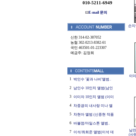
010-5211-6949
E-mail 문의
손지연
신한 314-02-387052
농협 302-0213-8382-61
국민 463501-01-223307
예금주: 김정희
이미
1
박인수 '꽃과 나비'앨범..
2
남인수 10인치 앨범(남인
3
이미자 10인치 앨범 (이미
4
차중광의 내사랑 미나 앨
5
차현아 앨범 (신중현 작품
6
바블껌/마일스톤 앨범..
남진
7
이석/최희준 앨범(이석 데
(사