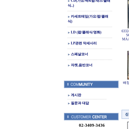
CD(가요/락&팝/재즈/클래
식..)
카세트테잎(가요/팝/클래
식)
633
LD (팝/클래식/영화)
S
MAA
LP관련 악세사리
스페샬코너
쟈켓,음반코너
배정
게시판
질문과 대답
02-3409-3436