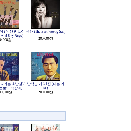
이 (락 앤 키보이
웅산 (The Best Woong San)
 And Key Boys)
200,000원
0,000원
나리는 호남선)/
남백송 가요1집 (나는 가
눈물의 백장미)
네)
00,000원
200,000원