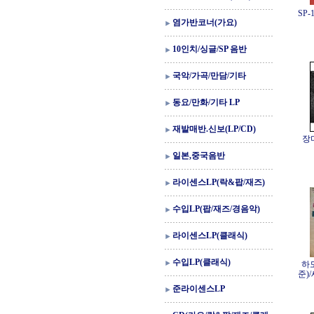
SP
염가반코너(가요)
10인치/싱글/SP 음반
국악/가곡/만담/기타
동요/만화/기타 LP
재발매반.신보(LP/CD)
장
일본,중국음반
라이센스LP(락&팝/재즈)
수입LP(팝/재즈/경음악)
라이센스LP(클래식)
수입LP(클래식)
하
준)
준라이센스LP