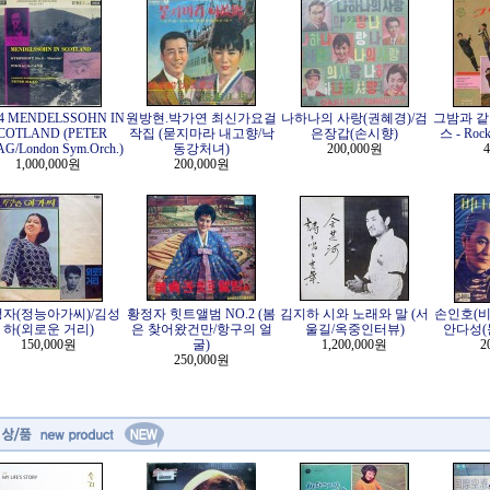
24 MENDELSSOHN IN
원방현.박가연 최신가요걸
나하나의 사랑(권혜경)/검
그밤과 같
COTLAND (PETER
작집 (묻지마라 내고향/낙
은장갑(손시향)
스 - Rock
G/London Sym.Orch.)
동강처녀)
200,000원
4
1,000,000원
200,000원
자(정능아가씨)/김성
황정자 힛트앨범 NO.2 (봄
김지하 시와 노래와 말 (서
손인호(비
하(외로운 거리)
은 찾어왔건만/항구의 얼
울길/옥중인터뷰)
안다성(
150,000원
굴)
1,200,000원
2
250,000원