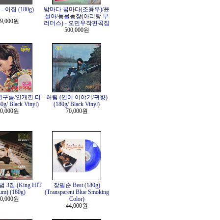
 이집 (180g)
밤마다 꿈마다(조용우)/윤
설아/동물농장(아리랑 부
9,000원
러더스) - 오민우작편곡집
500,000원
흰구름/안개낀 터
허림 (인어 이야기/귀향)
g/ Black Vinyl)
(180g/ Black Vinyl)
0,000원
70,000원
3집 (King HIT
장필순 Best (180g)
um) (180g)
(Transparent Blue Smoking
0,000원
Color)
44,000원