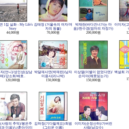
 1집 실화 - My Life's
김태정 (거울속의 여자/여
박재란(바다건너가는 마
이미자(고
Story
자의 등불)
음)/한수경(엄마의 자장가)
44,000원
70,000원
200,000원
1
자(언니)/성인성(삼남
박달재사연(박재란)/남자
이상열(이별이 없었다면)/
백설희 가
매)/강소희/배호..
미용사(리나박)
손지아(왜못잊는가)
1
120,000원
150,000원
150,000원
(사랑의 추억)/봉은주
김하정(기다릴께요)/최범
이미자(순정산하)/가버린
랑과 미움)/나훈아/이미
(그리운 이름)
사람(남강수)