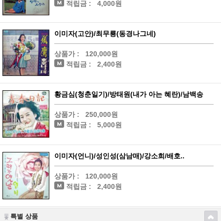
적립금 :
4,000원
이미자(고안)/최무룡(동경나그네)
상품가 :
120,000원
적립금 :
2,400원
황금심(청춘일기)/방태원(내가 아는 혜란)/남백송
상품가 :
250,000원
적립금 :
5,000원
이미자(언니)/성인성(삼남매)/강소희/배호..
상품가 :
120,000원
적립금 :
2,400원
특별 상품