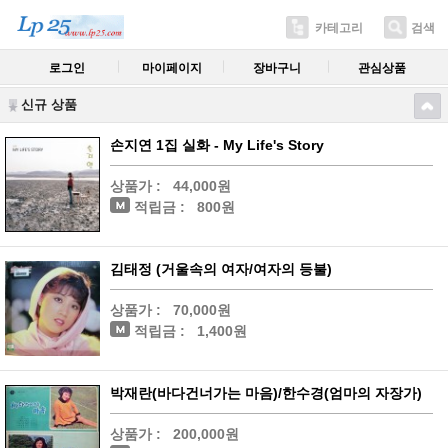
카테고리
검색
로그인
마이페이지
장바구니
관심상품
신규 상품
손지연 1집 실화 - My Life's Story
상품가 :
44,000원
적립금 :
800원
김태정 (거울속의 여자/여자의 등불)
상품가 :
70,000원
적립금 :
1,400원
박재란(바다건너가는 마음)/한수경(엄마의 자장가)
상품가 :
200,000원