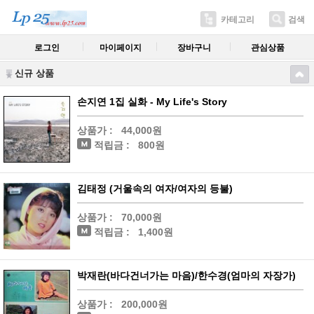
카테고리
검색
로그인
마이페이지
장바구니
관심상품
신규 상품
손지연 1집 실화 - My Life's Story
상품가 :
44,000원
적립금 :
800원
김태정 (거울속의 여자/여자의 등불)
상품가 :
70,000원
적립금 :
1,400원
박재란(바다건너가는 마음)/한수경(엄마의 자장가)
상품가 :
200,000원