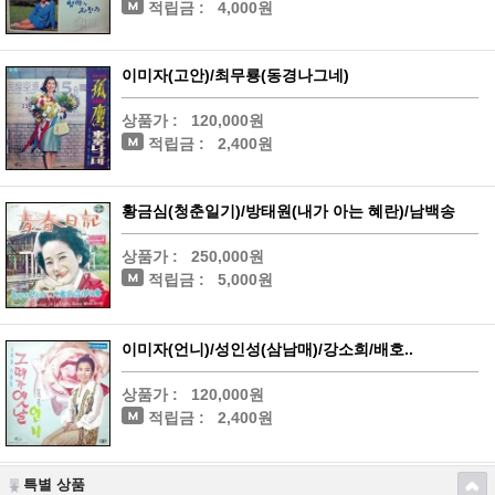
적립금 :
4,000원
이미자(고안)/최무룡(동경나그네)
상품가 :
120,000원
적립금 :
2,400원
황금심(청춘일기)/방태원(내가 아는 혜란)/남백송
상품가 :
250,000원
적립금 :
5,000원
이미자(언니)/성인성(삼남매)/강소희/배호..
상품가 :
120,000원
적립금 :
2,400원
특별 상품