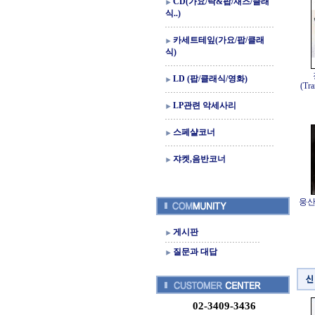
CD(가요/락&팝/재즈/클래
식..)
카세트테잎(가요/팝/클래
식)
LD (팝/클래식/영화)
(Tra
LP관련 악세사리
스페샬코너
쟈켓,음반코너
웅산 (
게시판
질문과 대답
02-3409-3436