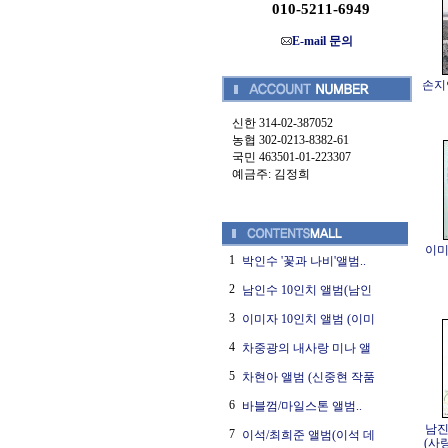
010-5211-6949
E-mail 문의
손지연
신한 314-02-387052
농협 302-0213-8382-61
국민 463501-01-223307
예금주: 김정희
이미
1
박인수 '꽃과 나비'앨범..
2
남인수 10인치 앨범(남인
3
이미자 10인치 앨범 (이미
4
차중광의 내사랑 미나 앨
5
차현아 앨범 (신중현 작품
6
바블껌/마일스톤 앨범..
남진
7
이석/최희준 앨범(이석 데
(사