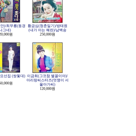
안)/최무룡(동경
황금심(청춘일기)/방태원
나그네)
(내가 아는 혜란)/남백송
20,000원
250,000원
요선집 (쌍돛대)
이금희(그것참 별꼴이야)/
아리랑씨스터즈(멋쟁이 서
50,000원
울아가씨)
120,000원