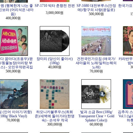
원 (행복한게 나는 좋
SP-1710 빅타 춘향전 전편
SP-1680 대전부루스(안정
한국가요 
/진보라 (어리석은 내마
애)/항구의 사랑(윤일로)
3,000,000원
음)
500,000원
1
400,000원
다 꿈마다(조용우)/윤
장미리 (당신이 좋아서)
건전국민가요집 (애국가/
캬라반무
/동물농장(아리랑 부
(180g)
새마을의 노래/일하는해의
밤
스) - 오민우작편곡집
40,000원
노래)
3
500,000원
70,000원
 (인어 이야기/귀향)
하모니카불루우스(최희
빛과 소금 Best (180g/
김추자 
(180g/ Black Vinyl)
준)/새벽에 돌아가리(한명
Transparent Clear + Gold
Vol.1 
70,000원
숙) - 손석우 작곡
Splatter Color))
하룻길
300,000원
60,000원
5