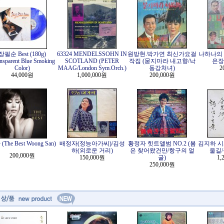
장필순 Best (180g)
63324 MENDELSSOHN IN
원방현.박가연 최신가요걸
나하나의 
nsparent Blue Smoking
SCOTLAND (PETER
작집 (묻지마라 내고향/낙
은장
Color)
MAAG/London Sym.Orch.)
동강처녀)
2
44,000원
1,000,000원
200,000원
The Best Woong San)
배정자(정능아가씨)/김성
황정자 힛트앨범 NO.2 (봄
김지하 시
하(외로운 거리)
은 찾어왔건만/항구의 얼
울길
200,000원
150,000원
굴)
1,
250,000원