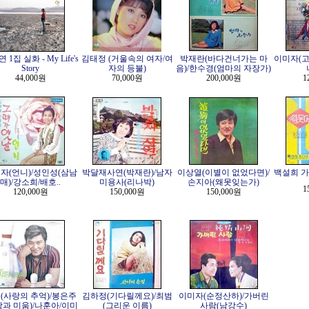
 1집 실화 - My Life's
김태정 (거울속의 여자/여
박재란(바다건너가는 마
이미자(고
Story
자의 등불)
음)/한수경(엄마의 자장가)
44,000원
70,000원
200,000원
1
자(언니)/성인성(삼남
박달재사연(박재란)/남자
이상열(이별이 없었다면)/
백설희 가
매)/강소희/배호..
미용사(리나박)
손지아(왜못잊는가)
1
120,000원
150,000원
150,000원
(사랑의 추억)/봉은주
김하정(기다릴께요)/최범
이미자(순정산하)/가버린
랑과 미움)/나훈아/이미
(그리운 이름)
사람(남강수)