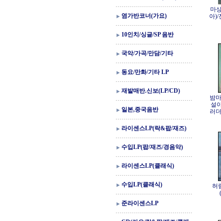
마상
염가반코너(가요)
아)
10인치/싱글/SP 음반
국악/가곡/만담/기타
동요/만화/기타 LP
재발매반.신보(LP/CD)
밤마
설아
일본,중국음반
러더
라이센스LP(락&팝/재즈)
수입LP(팝/재즈/경음악)
라이센스LP(클래식)
수입LP(클래식)
허림
준라이센스LP