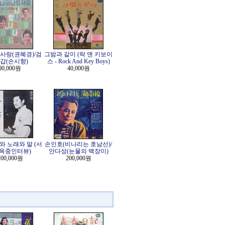
사랑(권혜경)/검
그밤과 같이 (락 앤 키보이
갑(손시향)
스 - Rock And Key Boys)
00,000원
40,000원
와 노래와 말 (서
손인호(비나리는 호남선)/
/옥중인터뷰)
안다성(눈물의 백장미)
200,000원
200,000원