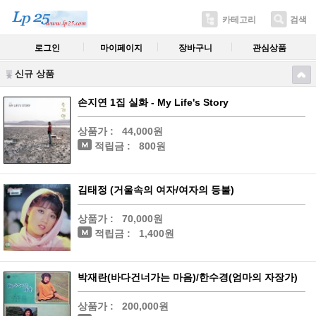
카테고리
검색
로그인
마이페이지
장바구니
관심상품
신규 상품
손지연 1집 실화 - My Life's Story
상품가 :
44,000원
적립금 :
800원
김태정 (거울속의 여자/여자의 등불)
상품가 :
70,000원
적립금 :
1,400원
박재란(바다건너가는 마음)/한수경(엄마의 자장가)
상품가 :
200,000원