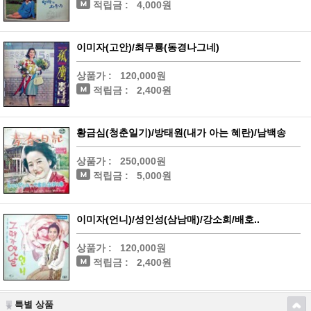
적립금 :
4,000원
이미자(고안)/최무룡(동경나그네)
상품가 :
120,000원
적립금 :
2,400원
황금심(청춘일기)/방태원(내가 아는 혜란)/남백송
상품가 :
250,000원
적립금 :
5,000원
이미자(언니)/성인성(삼남매)/강소희/배호..
상품가 :
120,000원
적립금 :
2,400원
특별 상품