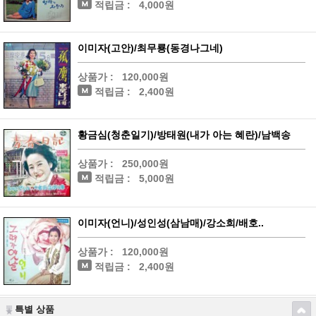
적립금 :
4,000원
이미자(고안)/최무룡(동경나그네)
상품가 :
120,000원
적립금 :
2,400원
황금심(청춘일기)/방태원(내가 아는 혜란)/남백송
상품가 :
250,000원
적립금 :
5,000원
이미자(언니)/성인성(삼남매)/강소희/배호..
상품가 :
120,000원
적립금 :
2,400원
특별 상품