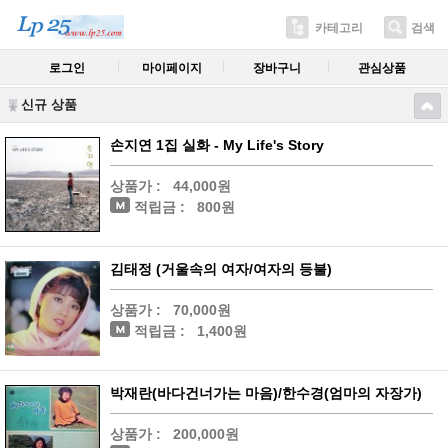
카테고리
검색
로그인
마이페이지
장바구니
관심상품
신규 상품
손지연 1집 실화 - My Life's Story
상품가 :
44,000원
적립금 :
800원
김태정 (거울속의 여자/여자의 등불)
상품가 :
70,000원
적립금 :
1,400원
박재란(바다건너가는 마음)/한수경(엄마의 자장가)
상품가 :
200,000원