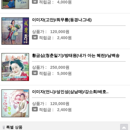
적립금 :
4,000원
이미자(고안)/최무룡(동경나그네)
상품가 :
120,000원
적립금 :
2,400원
황금심(청춘일기)/방태원(내가 아는 혜란)/남백송
상품가 :
250,000원
적립금 :
5,000원
이미자(언니)/성인성(삼남매)/강소희/배호..
상품가 :
120,000원
적립금 :
2,400원
특별 상품