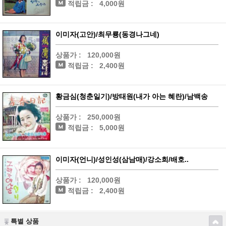
적립금 :
4,000원
이미자(고안)/최무룡(동경나그네)
상품가 :
120,000원
적립금 :
2,400원
황금심(청춘일기)/방태원(내가 아는 혜란)/남백송
상품가 :
250,000원
적립금 :
5,000원
이미자(언니)/성인성(삼남매)/강소희/배호..
상품가 :
120,000원
적립금 :
2,400원
특별 상품