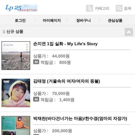
카테고리
검색
로그인
마이페이지
장바구니
관심상품
신규 상품
손지연 1집 실화 - My Life's Story
상품가 :
44,000원
적립금 :
800원
김태정 (거울속의 여자/여자의 등불)
상품가 :
70,000원
적립금 :
1,400원
박재란(바다건너가는 마음)/한수경(엄마의 자장가)
상품가 :
200,000원