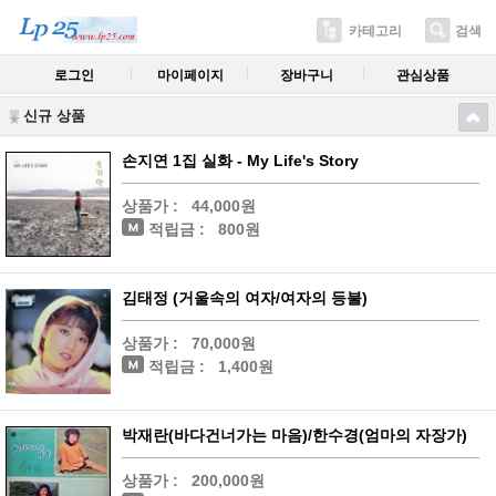
카테고리
검색
로그인
마이페이지
장바구니
관심상품
신규 상품
손지연 1집 실화 - My Life's Story
상품가 :
44,000원
적립금 :
800원
김태정 (거울속의 여자/여자의 등불)
상품가 :
70,000원
적립금 :
1,400원
박재란(바다건너가는 마음)/한수경(엄마의 자장가)
상품가 :
200,000원