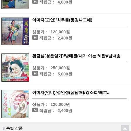
적립금 :
4,000원
이미자(고안)/최무룡(동경나그네)
상품가 :
120,000원
적립금 :
2,400원
황금심(청춘일기)/방태원(내가 아는 혜란)/남백송
상품가 :
250,000원
적립금 :
5,000원
이미자(언니)/성인성(삼남매)/강소희/배호..
상품가 :
120,000원
적립금 :
2,400원
특별 상품