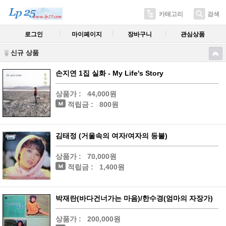
카테고리
검색
로그인
마이페이지
장바구니
관심상품
신규 상품
손지연 1집 실화 - My Life's Story
상품가 :
44,000원
적립금 :
800원
김태정 (거울속의 여자/여자의 등불)
상품가 :
70,000원
적립금 :
1,400원
박재란(바다건너가는 마음)/한수경(엄마의 자장가)
상품가 :
200,000원