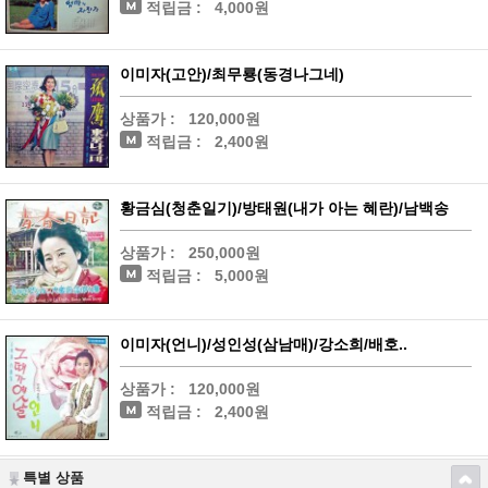
적립금 :
4,000원
이미자(고안)/최무룡(동경나그네)
상품가 :
120,000원
적립금 :
2,400원
황금심(청춘일기)/방태원(내가 아는 혜란)/남백송
상품가 :
250,000원
적립금 :
5,000원
이미자(언니)/성인성(삼남매)/강소희/배호..
상품가 :
120,000원
적립금 :
2,400원
특별 상품