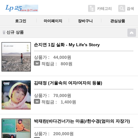
카테고리
검색
로그인
마이페이지
장바구니
관심상품
신규 상품
손지연 1집 실화 - My Life's Story
상품가 :
44,000원
적립금 :
800원
김태정 (거울속의 여자/여자의 등불)
상품가 :
70,000원
적립금 :
1,400원
박재란(바다건너가는 마음)/한수경(엄마의 자장가)
상품가 :
200,000원