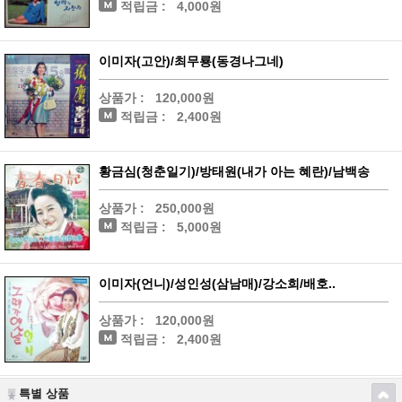
적립금 :
4,000원
이미자(고안)/최무룡(동경나그네)
상품가 :
120,000원
적립금 :
2,400원
황금심(청춘일기)/방태원(내가 아는 혜란)/남백송
상품가 :
250,000원
적립금 :
5,000원
이미자(언니)/성인성(삼남매)/강소희/배호..
상품가 :
120,000원
적립금 :
2,400원
특별 상품