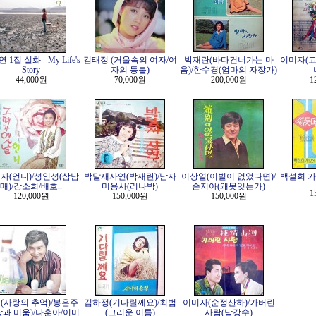
 1집 실화 - My Life's
김태정 (거울속의 여자/여
박재란(바다건너가는 마
이미자(고
Story
자의 등불)
음)/한수경(엄마의 자장가)
44,000원
70,000원
200,000원
1
자(언니)/성인성(삼남
박달재사연(박재란)/남자
이상열(이별이 없었다면)/
백설희 가
매)/강소희/배호..
미용사(리나박)
손지아(왜못잊는가)
1
120,000원
150,000원
150,000원
(사랑의 추억)/봉은주
김하정(기다릴께요)/최범
이미자(순정산하)/가버린
랑과 미움)/나훈아/이미
(그리운 이름)
사람(남강수)