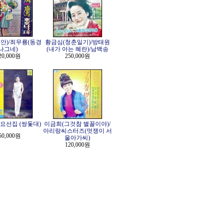
안)/최무룡(동경
황금심(청춘일기)/방태원
나그네)
(내가 아는 혜란)/남백송
20,000원
250,000원
요선집 (쌍돛대)
이금희(그것참 별꼴이야)/
아리랑씨스터즈(멋쟁이 서
50,000원
울아가씨)
120,000원