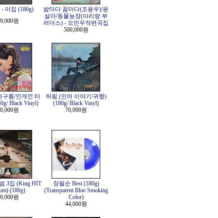
 이집 (180g)
밤마다 꿈마다(조용우)/윤
설아/동물농장(아리랑 부
9,000원
러더스) - 오민우작편곡집
500,000원
흰구름/안개낀 터
허림 (인어 이야기/귀향)
g/ Black Vinyl)
(180g/ Black Vinyl)
0,000원
70,000원
3집 (King HIT
장필순 Best (180g)
um) (180g)
(Transparent Blue Smoking
0,000원
Color)
44,000원