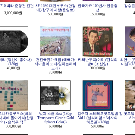
-1710 빅타 춘향전 전편
SP-1680 대전부루스(안정
한국가요 100년사 인물총
강승원 -
애)/항구의 사랑(윤일로)
선
3,000,000원
4
500,000원
150,000원
미리 (당신이 좋아서)
건전국민가요집 (애국가/
캬라반무곡(이미)/탄식의
최안순 (
(180g)
새마을의 노래/일하는해의
밤비(조신일)
미날) (180
40,000원
노래)
300,000원
6
70,000원
모니카불루우스(최희
빛과 소금 Best (180g/
김추자 스테레오힛트앨범
킹 힛트앨범 
/새벽에 돌아가리(한명
Transparent Clear + Gold
Vol.1 (닐리리맘보/여자의
Alb
숙) - 손석우 작곡
Splatter Color))
하룻길) (180g)
8
300,000원
60,000원
50,000원