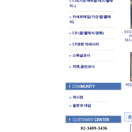
CD(가요/락&팝/재즈/클래
식..)
카세트테잎(가요/팝/클래
식)
633
LD (팝/클래식/영화)
S
MAA
LP관련 악세사리
스페샬코너
쟈켓,음반코너
배정
게시판
질문과 대답
02-3409-3436