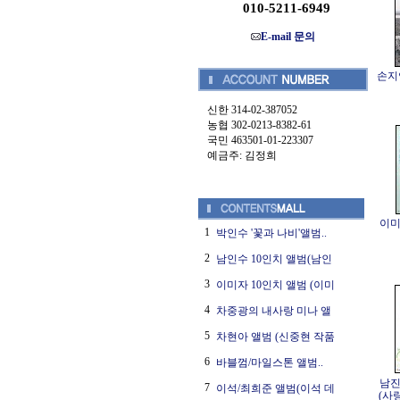
010-5211-6949
E-mail 문의
손지연
신한 314-02-387052
농협 302-0213-8382-61
국민 463501-01-223307
예금주: 김정희
이미
1
박인수 '꽃과 나비'앨범..
2
남인수 10인치 앨범(남인
3
이미자 10인치 앨범 (이미
4
차중광의 내사랑 미나 앨
5
차현아 앨범 (신중현 작품
6
바블껌/마일스톤 앨범..
남진
7
이석/최희준 앨범(이석 데
(사