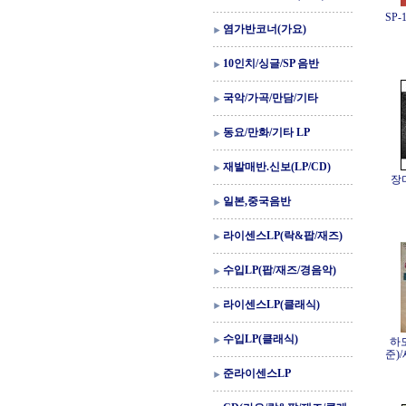
SP
염가반코너(가요)
10인치/싱글/SP 음반
국악/가곡/만담/기타
동요/만화/기타 LP
재발매반.신보(LP/CD)
장
일본,중국음반
라이센스LP(락&팝/재즈)
수입LP(팝/재즈/경음악)
라이센스LP(클래식)
수입LP(클래식)
하
준)
준라이센스LP