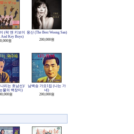
이 (락 앤 키보이
웅산 (The Best Woong San)
 And Key Boys)
200,000원
0,000원
나리는 호남선)/
남백송 가요1집 (나는 가
눈물의 백장미)
네)
00,000원
200,000원