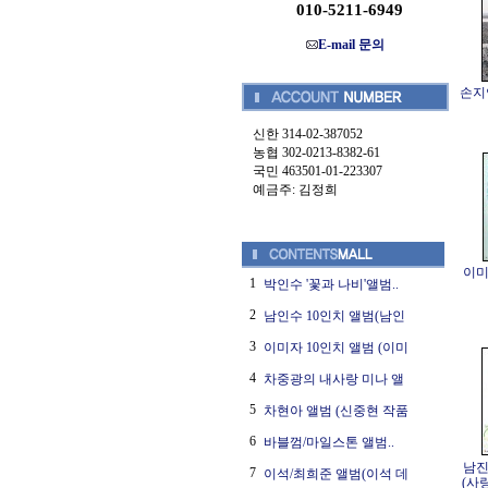
010-5211-6949
E-mail 문의
손지연
신한 314-02-387052
농협 302-0213-8382-61
국민 463501-01-223307
예금주: 김정희
이미
1
박인수 '꽃과 나비'앨범..
2
남인수 10인치 앨범(남인
3
이미자 10인치 앨범 (이미
4
차중광의 내사랑 미나 앨
5
차현아 앨범 (신중현 작품
6
바블껌/마일스톤 앨범..
남진
7
이석/최희준 앨범(이석 데
(사