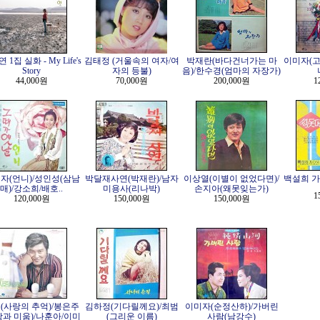
 1집 실화 - My Life's
김태정 (거울속의 여자/여
박재란(바다건너가는 마
이미자(고
Story
자의 등불)
음)/한수경(엄마의 자장가)
44,000원
70,000원
200,000원
1
자(언니)/성인성(삼남
박달재사연(박재란)/남자
이상열(이별이 없었다면)/
백설희 가
매)/강소희/배호..
미용사(리나박)
손지아(왜못잊는가)
1
120,000원
150,000원
150,000원
(사랑의 추억)/봉은주
김하정(기다릴께요)/최범
이미자(순정산하)/가버린
랑과 미움)/나훈아/이미
(그리운 이름)
사람(남강수)