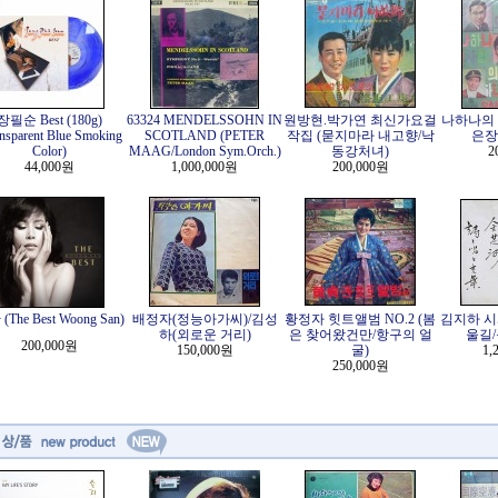
장필순 Best (180g)
63324 MENDELSSOHN IN
원방현.박가연 최신가요걸
나하나의 
nsparent Blue Smoking
SCOTLAND (PETER
작집 (묻지마라 내고향/낙
은장
Color)
MAAG/London Sym.Orch.)
동강처녀)
2
44,000원
1,000,000원
200,000원
The Best Woong San)
배정자(정능아가씨)/김성
황정자 힛트앨범 NO.2 (봄
김지하 시
하(외로운 거리)
은 찾어왔건만/항구의 얼
울길
200,000원
150,000원
굴)
1,
250,000원