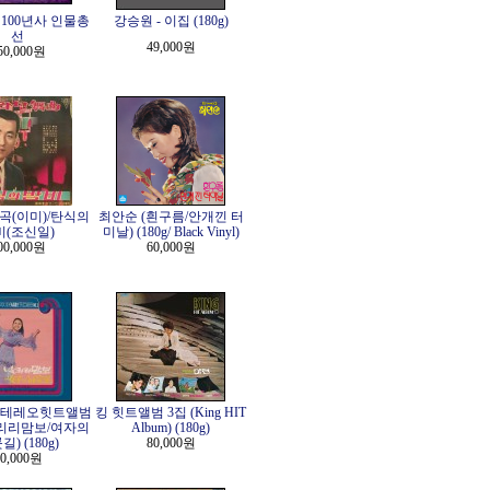
100년사 인물총
강승원 - 이집 (180g)
선
49,000원
50,000원
곡(이미)/탄식의
최안순 (흰구름/안개낀 터
비(조신일)
미날) (180g/ Black Vinyl)
00,000원
60,000원
스테레오힛트앨범
킹 힛트앨범 3집 (King HIT
(닐리리맘보/여자의
Album) (180g)
) (180g)
80,000원
0,000원