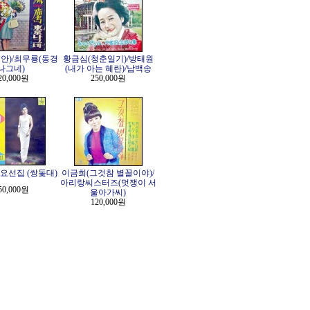
안)/최무룡(동경
황금심(청춘일기)/방태원
나그네)
(내가 아는 혜란)/남백송
20,000원
250,000원
요선집 (쌍돛대)
이금희(그것참 별꼴이야)/
아리랑씨스터즈(멋쟁이 서
50,000원
울아가씨)
120,000원