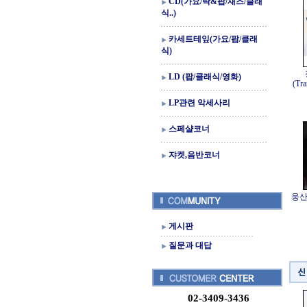
CD(가요/락&팝/재즈/클래
식..)
카세트테잎(가요/팝/클래
식)
LD (팝/클래식/영화)
(Tra
LP관련 악세사리
스페샬코너
쟈켓,음반코너
웅산 (
게시판
질문과 대답
02-3409-3436