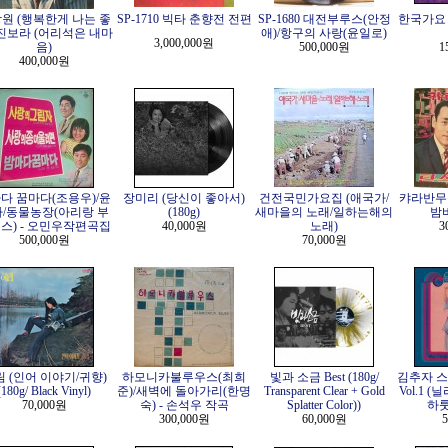
원 (행복한게 나는 좋
SP-1710 빅타 춘향전 전편
SP-1680 대전부루스(안정
한국가요 
/진보라 (어리석은 내마
애)/항구의 사랑(윤일로)
3,000,000원
음)
500,000원
1
400,000원
다 꿈마다(조용우)/윤
장미리 (당신이 좋아서)
건전국민가요집 (애국가/
캬라반무
/동물농장(아리랑 부
(180g)
새마을의 노래/일하는해의
밤
스) - 오민우작편곡집
40,000원
노래)
3
500,000원
70,000원
 (인어 이야기/귀향)
하모니카불루우스(최희
빛과 소금 Best (180g/
김추자 
(180g/ Black Vinyl)
준)/새벽에 돌아가리(한명
Transparent Clear + Gold
Vol.1 
70,000원
숙) - 손석우 작곡
Splatter Color))
하룻길
300,000원
60,000원
5