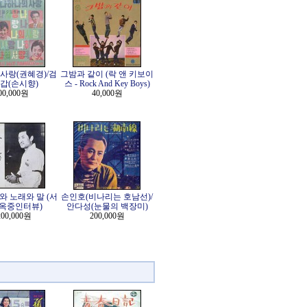
사랑(권혜경)/검
그밤과 같이 (락 앤 키보이
갑(손시향)
스 - Rock And Key Boys)
00,000원
40,000원
와 노래와 말 (서
손인호(비나리는 호남선)/
/옥중인터뷰)
안다성(눈물의 백장미)
200,000원
200,000원