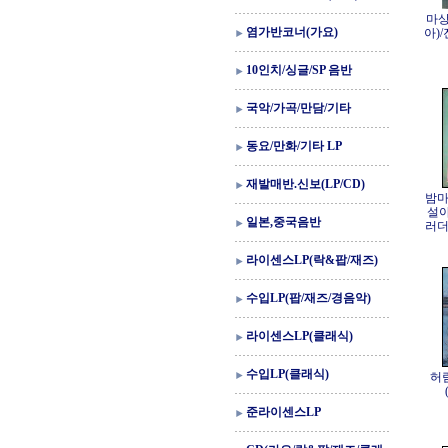
마상
염가반코너(가요)
아)
10인치/싱글/SP 음반
국악/가곡/만담/기타
동요/만화/기타 LP
재발매반.신보(LP/CD)
밤마
설아
일본,중국음반
러더
라이센스LP(락&팝/재즈)
수입LP(팝/재즈/경음악)
라이센스LP(클래식)
수입LP(클래식)
허림
준라이센스LP