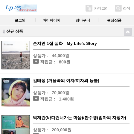
카테고리
검색
로그인
마이페이지
장바구니
관심상품
신규 상품
손지연 1집 실화 - My Life's Story
상품가 :
44,000원
적립금 :
800원
김태정 (거울속의 여자/여자의 등불)
상품가 :
70,000원
적립금 :
1,400원
박재란(바다건너가는 마음)/한수경(엄마의 자장가)
상품가 :
200,000원