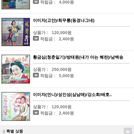
적립금 :
4,000원
이미자(고안)/최무룡(동경나그네)
상품가 :
120,000원
적립금 :
2,400원
황금심(청춘일기)/방태원(내가 아는 혜란)/남백송
상품가 :
250,000원
적립금 :
5,000원
이미자(언니)/성인성(삼남매)/강소희/배호..
상품가 :
120,000원
적립금 :
2,400원
특별 상품