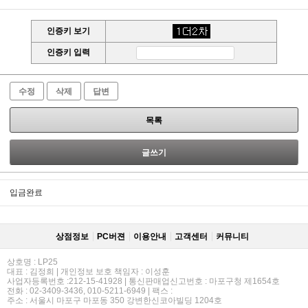
인증키 보기
인증키 입력
수정
삭제
답변
목록
글쓰기
입금완료
상점정보
PC버젼
이용안내
고객센터
커뮤니티
상호명 : LP25
대표 : 김정희 | 개인정보 보호 책임자 : 이성훈
사업자등록번호 :212-15-41928 | 통신판매업신고번호 : 마포구청 제1654호
전화 : 02-3409-3436, 010-5211-6949 | 팩스 :
주소 : 서울시 마포구 마포동 350 강변한신코아빌딩 1204호