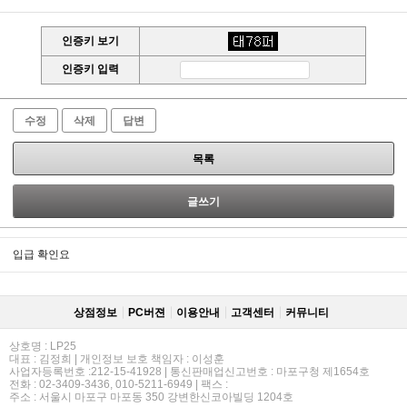
인증키 보기
인증키 입력
수정
삭제
답변
목록
글쓰기
입급 확인요
상점정보
PC버젼
이용안내
고객센터
커뮤니티
상호명 : LP25
대표 : 김정희 | 개인정보 보호 책임자 : 이성훈
사업자등록번호 :212-15-41928 | 통신판매업신고번호 : 마포구청 제1654호
전화 : 02-3409-3436, 010-5211-6949 | 팩스 :
주소 : 서울시 마포구 마포동 350 강변한신코아빌딩 1204호