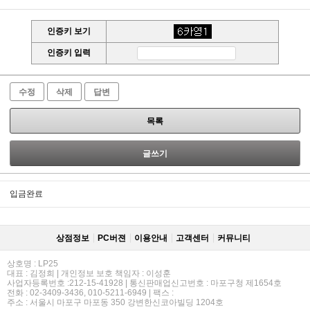
인증키 보기
인증키 입력
수정
삭제
답변
목록
글쓰기
입금완료
상점정보
PC버젼
이용안내
고객센터
커뮤니티
상호명 : LP25
대표 : 김정희 | 개인정보 보호 책임자 : 이성훈
사업자등록번호 :212-15-41928 | 통신판매업신고번호 : 마포구청 제1654호
전화 : 02-3409-3436, 010-5211-6949 | 팩스 :
주소 : 서울시 마포구 마포동 350 강변한신코아빌딩 1204호