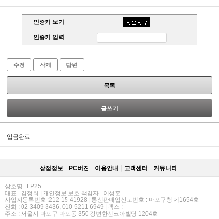
인증키 보기
인증키 입력
수정
삭제
답변
목록
글쓰기
입금완료
상점정보
PC버젼
이용안내
고객센터
커뮤니티
상호명 : LP25
대표 : 김정희 | 개인정보 보호 책임자 : 이성훈
사업자등록번호 :212-15-41928 | 통신판매업신고번호 : 마포구청 제1654호
전화 : 02-3409-3436, 010-5211-6949 | 팩스 :
주소 : 서울시 마포구 마포동 350 강변한신코아빌딩 1204호