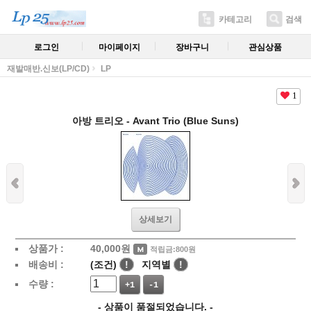
카테고리
검색
로그인
마이페이지
장바구니
관심상품
재발매반.신보(LP/CD)
LP
1
아방 트리오 - Avant Trio (Blue Suns)
상세보기
상품가 :
40,000
원
적립금:800원
배송비 :
(조건)
!
지역별
!
수량 :
+1
-1
- 상품이 품절되었습니다. -